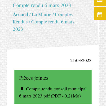
fiber_new
Compte rendu 6 mars 2023
Accueil
La Mairie
Comptes
date_range
/
/
Compte rendu 6 mars
Rendus
/
2023
21/03/2023
Pièces jointes
Compte rendu conseil municipal
file_download
6 mars 2023.pdf (PDF - 0.21Mo)